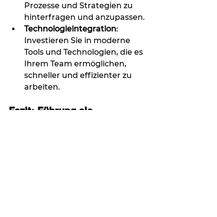
Prozesse und Strategien zu 
hinterfragen und anzupassen.
Technologieintegration
: 
Investieren Sie in moderne 
Tools und Technologien, die es 
Ihrem Team ermöglichen, 
schneller und effizienter zu 
arbeiten.
Fazit: Führung als 
kontinuierlicher Prozess
Die erfolgreiche Führung eines 
Sales-Teams ist keine statische 
Aufgabe, sondern ein 
dynamischer Prozess. Indem Sie 
klare Ziele setzen, Talente 
fördern, eine starke Kultur 